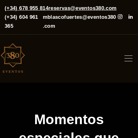
(+34) 678 955 814
reservas@eventos380.com
(+34) 604 961
mblascofuertes@eventos380
365
.com
Momentos
especiales que