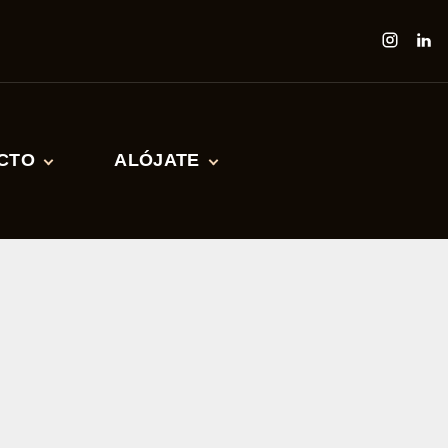
CTO
ALÓJATE
 eventos
Teruel 380
380 Delicia de Teruel
tos
380 gascón 7.4
380 Judería de Teruel
Hoteles
Colaboradores