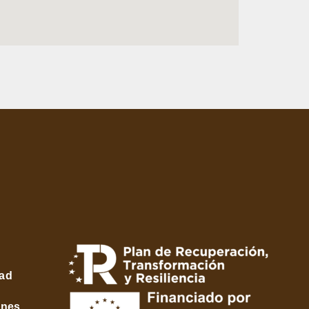
dad
ones