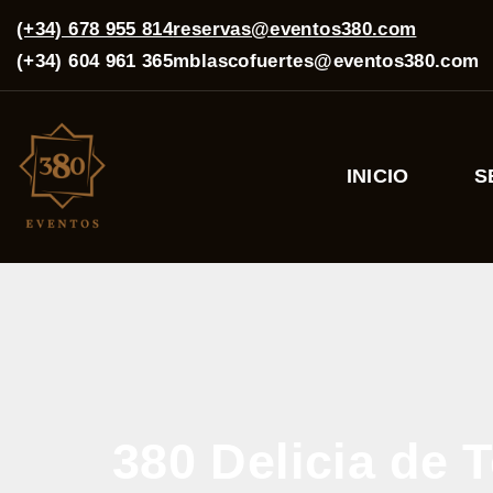
(+34) 678 955 814
reservas@eventos380.com
(+34) 604 961 365
mblascofuertes@eventos380.com
INICIO
S
380 Delicia de T